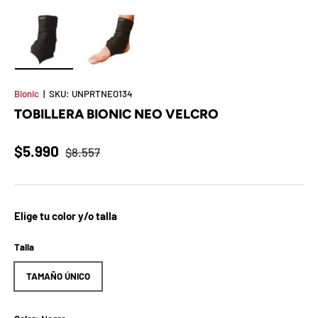
t
S
o
Cargar imagen 1 en la vista de galería
Cargar imagen 2 en la vista de galería
r
Bionic
|
SKU:
UNPRTNEO134
TOBILLERA BIONIC NEO VELCRO
p
r
$5.990
$8.557
e
s
Elige tu color y/o talla
a
Talla
d
TAMAÑO ÚNICO
e