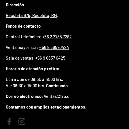
Dirección
p
r
Recoleta 975, Recoleta, RM
.
e
m
Fonos de contacto:
i
o
Central telefónica: +
56 2 2735 7282
e
n
Venta mayorista:
+ 56 9 66570424
t
u
Sala de ventas
:
+56 9 6657 0425
p
r
Horario de atención y retiro:
i
m
Lun a Jue de 08:30 a 18:00 hrs.
e
Vie 08:30 a 15:00 hrs.
Continuado.
r
p
Correo electrónico:
Ventas@tro.cl
e
d
Contamos con amplios estacionamientos.
i
d
o
Facebook
Instagram
.