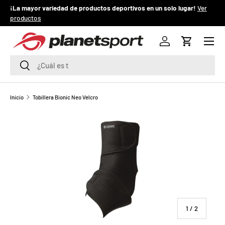
¡La mayor variedad de productos deportivos en un solo lugar!
Ver
¡
productos
IR AL CONTENIDO
Menú
P
Iniciar sesión
Carrito
l
Buscar
Buscar
a
n
Inicio
Tobillera Bionic Neo Velcro
e
t
S
p
o
de
1
/
2
r