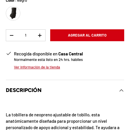
b
Color:
Negro
Negro
l
o
q
Cant.
AGREGAR AL CARRITO
-
+
u
Recogida disponible en
Casa Central
e
Normalmente está listo en 24 hrs. hábiles
a
Ver información de la tienda
d
a
DESCRIPCIÓN
!
La tobillera de neopreno ajustable de tobillo, esta
7
anatómicamente diseñada para proporcionar un nivel
5
personalizado de apoyo adicional y estabilidad. Te ayudara a
%