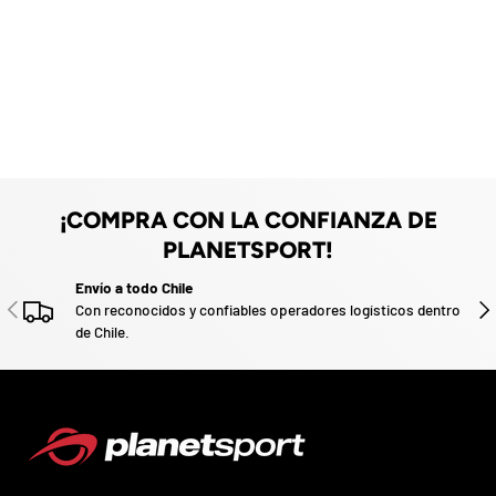
F
a
z
d
a
e
d
n
u
o
e
.
v
o
P
a
r
t
i
¡COMPRA CON LA CONFIANZA DE
c
i
PLANETSPORT!
p
a
Envío a todo Chile
ANTERIOR
SIG
p
Con reconocidos y confiables operadores logísticos dentro
o
de Chile.
r
g
a
n
a
r
u
n