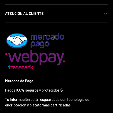
¿
E
s
ATENCIÓN AL CLIENTE
t
á
s
l
i
s
t
o
?
*
S
o
l
Métodos de Pago
o
p
Pagos 100% seguros y protegidos 🔒
u
e
Tu información está resguardada con tecnología de
d
encriptación y plataformas certificadas.
e
s