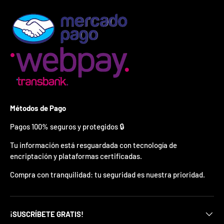
¿
E
s
t
á
s
l
i
s
t
o
?
Métodos de Pago
Pagos 100% seguros y protegidos 🔒
*
S
Tu información está resguardada con tecnología de
o
encriptación y plataformas certificadas.
l
o
Compra con tranquilidad: tu seguridad es nuestra prioridad.
p
u
e
d
e
¡SUSCRÍBETE GRATIS!
s