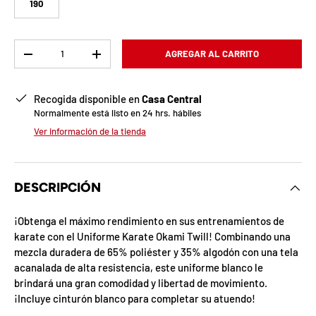
b
190
l
Cant.
o
AGREGAR AL CARRITO
-
+
q
Recogida disponible en
Casa Central
u
Normalmente está listo en 24 hrs. hábiles
Ver información de la tienda
e
a
DESCRIPCIÓN
d
a
¡Obtenga el máximo rendimiento en sus entrenamientos de
karate con el Uniforme Karate Okami Twill! Combinando una
!
mezcla duradera de 65% poliéster y 35% algodón con una tela
acanalada de alta resistencia, este uniforme blanco le
brindará una gran comodidad y libertad de movimiento.
7
¡Incluye cinturón blanco para completar su atuendo!
5
%