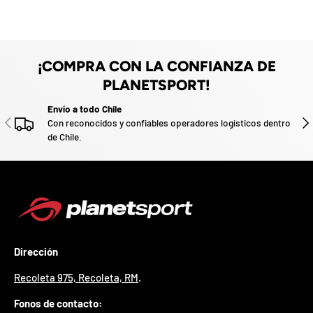
u
z
e
a
v
o
d
o
.
¡COMPRA CON LA CONFIANZA DE
P
PLANETSPORT!
a
r
Envío a todo Chile
t
ANTERIOR
SIG
Con reconocidos y confiables operadores logísticos dentro
i
de Chile.
c
i
p
a
p
o
r
g
a
Dirección
n
a
Recoleta 975, Recoleta, RM
.
r
u
Fonos de contacto:
n