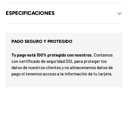
d
e
l
ESPECIFICACIONES
o
s
c
u
p
a
o
PAGO SEGURO Y PROTEGIDO
m
n
i
e
x
s
Tu pago está 100% protegido con nosotros.
Contamos
ó
d
con certificado de seguridad SSL para proteger los
e
r
l
datos de nuestros clientes y no almacenamos datos de
p
m
pago ni tenemos acceso a la información de tu tarjeta.
a
e
F
l
s
F
a
s
O
r
e
%
a
h
d
7
0
a
N
5
I
a
5
E
o
n
n
S
a
v
%
0
o
%
o
3
N
2
í
o G
t
ra
n
O
t
e
is
t
u
n
F
u
t
t
F
a
i
d
l
e
n
i