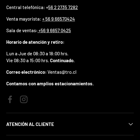
p
Central telefónica: +
56 2 2735 7282
r
e
Venta mayorista:
+ 56 9 66570424
m
i
Sala de ventas
:
+56 9 6657 0425
o
e
Horario de atención y retiro:
n
t
Lun a Jue de 08:30 a 18:00 hrs.
u
Vie 08:30 a 15:00 hrs.
Continuado.
p
r
Correo electrónico:
Ventas@tro.cl
i
m
Contamos con amplios estacionamientos.
e
r
p
Facebook
Instagram
e
d
i
d
ATENCIÓN AL CLIENTE
o
.