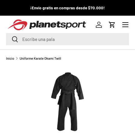
¡La
¡Envío gratis en compras desde $70.000!
¡
IR AL CONTENIDO
pr
Menú
P
Iniciar sesión
Carrito
l
Buscar
Buscar
a
n
Inicio
Uniforme Karate Okami Twill
e
t
S
p
o
r