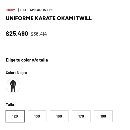
t
Okami
|
SKU:
AMKARUNI069
S
UNIFORME KARATE OKAMI TWILL
o
$25.490
$36.414
r
p
Elige tu color y/o talla
r
e
Color:
Negro
Negro
s
a
Talla
d
120
130
160
170
180
e