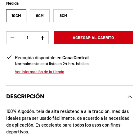
b
Medida
l
10CM
6CM
8CM
o
q
Cant.
AGREGAR AL CARRITO
-
+
u
Recogida disponible en
Casa Central
e
Normalmente está listo en 24 hrs. hábiles
a
Ver información de la tienda
d
a
DESCRIPCIÓN
!
100% Algodón, tela de alta resistencia a la tracción, medidas
ideales para ser usado fácilmente, de acuerdo a la necesidad
de aplicación. Es excelente para todos los usos con fines
7
deportivos.
5
%