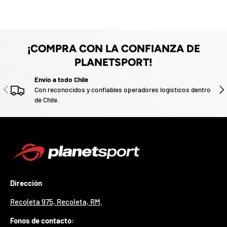
z
a
d
o
.
¡COMPRA CON LA CONFIANZA DE
P
PLANETSPORT!
a
r
Envío a todo Chile
t
ANTERIOR
SIG
Con reconocidos y confiables operadores logísticos dentro
i
de Chile.
c
i
p
a
p
o
r
g
a
Dirección
n
a
Recoleta 975, Recoleta, RM
.
r
u
Fonos de contacto:
n