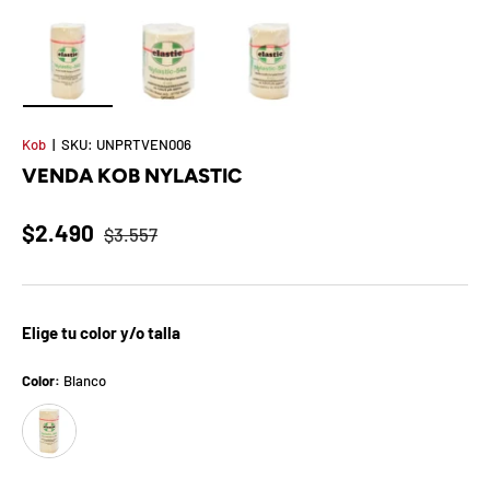
t
S
o
Cargar imagen 1 en la vista de galería
Cargar imagen 2 en la vista de galería
Cargar imagen 3 en la vista de 
r
Kob
|
SKU:
UNPRTVEN006
VENDA KOB NYLASTIC
p
r
$2.490
$3.557
e
s
Elige tu color y/o talla
a
Color:
Blanco
d
Blanco
e