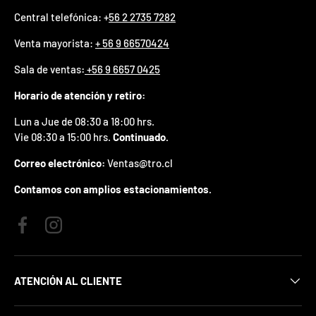
p
Central telefónica: +
56 2 2735 7282
r
e
Venta mayorista:
+ 56 9 66570424
m
i
Sala de ventas
:
+56 9 6657 0425
o
e
Horario de atención y retiro:
n
t
Lun a Jue de 08:30 a 18:00 hrs.
u
Vie 08:30 a 15:00 hrs.
Continuado.
p
r
Correo electrónico:
Ventas@tro.cl
i
m
Contamos con amplios estacionamientos.
e
r
p
Facebook
Instagram
e
d
i
d
ATENCIÓN AL CLIENTE
o
.