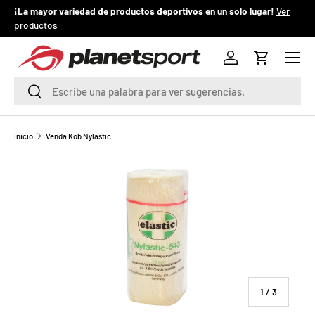
¡La mayor variedad de productos deportivos en un solo lugar!
Ver
¡
productos
IR AL CONTENIDO
Menú
P
Iniciar sesión
Carrito
l
Buscar
Buscar
a
n
Inicio
Venda Kob Nylastic
e
t
S
p
o
de
1
/
3
r