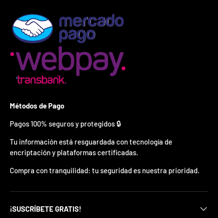
¿
E
s
t
á
s
l
i
s
t
o
?
Métodos de Pago
Pagos 100% seguros y protegidos 🔒
*
S
Tu información está resguardada con tecnología de
o
encriptación y plataformas certificadas.
l
o
p
Compra con tranquilidad: tu seguridad es nuestra prioridad.
u
e
d
e
¡SUSCRÍBETE GRATIS!
s