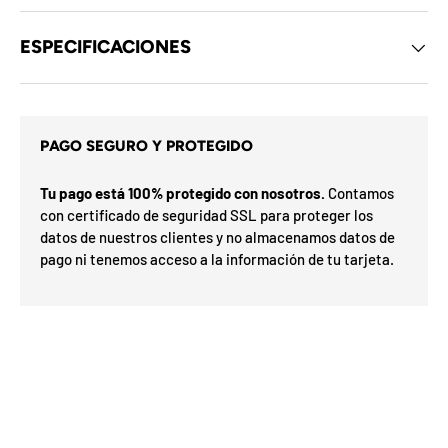
d
e
l
ESPECIFICACIONES
o
s
c
u
p
o
PAGO SEGURO Y PROTEGIDO
n
s
e
i
s
Tu pago está 100% protegido con nosotros.
Contamos
t
d
con certificado de seguridad SSL para proteger los
e
a
l
datos de nuestros clientes y no almacenamos datos de
r
m
pago ni tenemos acceso a la información de tu tarjeta.
G
e
o
s
í
s
a
F
v
e
F
d
O
%
h
N
a
n
2
3
n
0
S
P
%
a
5
5
a
ra
o
o
0
o
%
N
7
I
%
la
p
n
ró
p
O
x
m
%
i
a
u
F
e
O
F
t
F
i
l
i