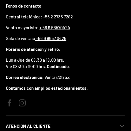
j
Fonos de contacto:
u
g
Central telefónica: +
56 2 2735 7282
a
r
Venta mayorista:
+ 56 9 66570424
1
v
Sala de ventas
:
+56 9 6657 0425
e
z
Horario de atención y retiro:
.
Lun a Jue de 08:30 a 18:00 hrs.
*
S
Vie 08:30 a 15:00 hrs.
Continuado.
i
g
Correo electrónico:
Ventas@tro.cl
a
n
Contamos con amplios estacionamientos.
a
s
,
Facebook
Instagram
e
l
c
u
ATENCIÓN AL CLIENTE
p