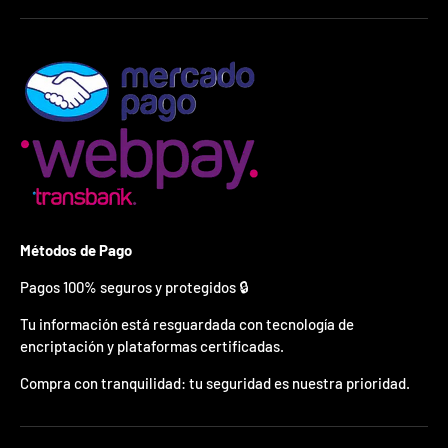
ó
n
e
s
v
á
l
i
d
o
p
o
r
1
Métodos de Pago
5
m
Pagos 100% seguros y protegidos 🔒
i
n
Tu información está resguardada con tecnología de
u
encriptación y plataformas certificadas.
t
o
Compra con tranquilidad: tu seguridad es nuestra prioridad.
s
.
*