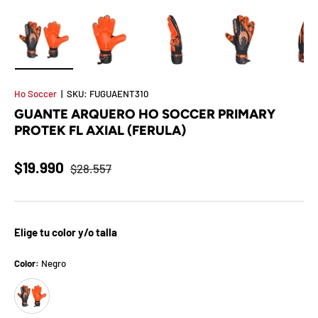
t
S
o
Cargar imagen 1 en la vista de galería
Cargar imagen 2 en la vista de galería
Cargar imagen 3 en la vista de 
Cargar imagen 4 e
Ca
r
Ho Soccer
|
SKU:
FUGUAENT310
GUANTE ARQUERO HO SOCCER PRIMARY
p
PROTEK FL AXIAL (FERULA)
r
$19.990
$28.557
e
s
a
Elige tu color y/o talla
d
Color:
Negro
Negro
e