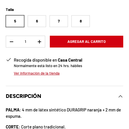
b
l
Talla
o
5
6
7
8
q
Cant.
AGREGAR AL CARRITO
u
-
+
e
Recogida disponible en
Casa Central
a
Normalmente está listo en 24 hrs. hábiles
Ver información de la tienda
d
a
DESCRIPCIÓN
!
PALMA
: 4 mm de látex sintético DURAGRIP naranja + 2 mm de
espuma.
7
5
CORTE
: Corte plano tradicional.
%