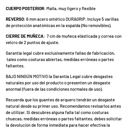
d
e
CUERPO POSTERIOR
: Malla, muy ligero y flexible
l
o
REVERSO
: 6 mm acero sntético DURAGRIP. Incluye 5 varillas
s
de protección anatómicas en la espalda (No removibles).
c
u
p
CIERRE DE MUÑECA
: 7 cm de muñeca elásticada y correa con
o
velcro de 2 puntos de ajuste.
n
e
Garantía legal cubre exclusivamente fallas de fabricación,
s
d
tales como costuras abiertas, medidas erróneas o partes
e
faltantes.
l
m
BAJO NINGÚN MOTIVO la Garantía Legal cubre desgastes
e
s
naturales por uso del producto o presenten un desgaste
s
anormal (fuera de las condiciones normales de uso).
e
h
Recuerda que los guantes de arquero tendrán un desgaste
a
n
natural desde su primer uso. Recomendamos revisarlos antes
u
de utilizar. Si descubres alguna falla tal como costuras
t
i
chuecas, medidas erróneas o partes faltantes, debes solicitar
l
la devolución de forma inmediata para hacer efectiva la
i