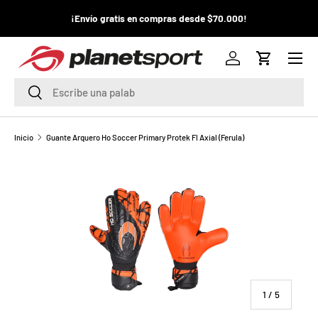
¡La
¡Envío gratis en compras desde $70.000!
¡
IR AL CONTENIDO
pr
Menú
P
Iniciar sesión
Carrito
l
Buscar
Buscar
a
n
Inicio
Guante Arquero Ho Soccer Primary Protek Fl Axial (Ferula)
e
t
S
p
o
de
1
/
5
r