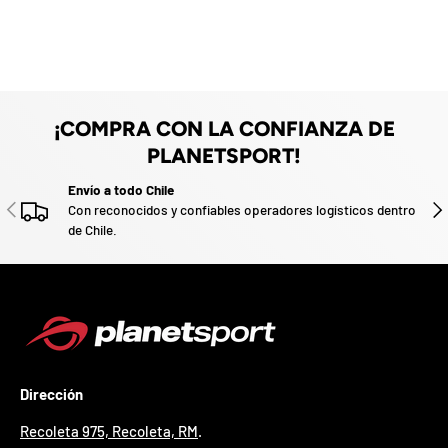
¿
E
s
t
á
s
l
¡COMPRA CON LA CONFIANZA DE
i
PLANETSPORT!
s
t
Envío a todo Chile
o
ANTERIOR
SIG
Con reconocidos y confiables operadores logísticos dentro
?
de Chile.
*
S
o
l
o
p
u
e
Dirección
d
e
Recoleta 975, Recoleta, RM
.
s