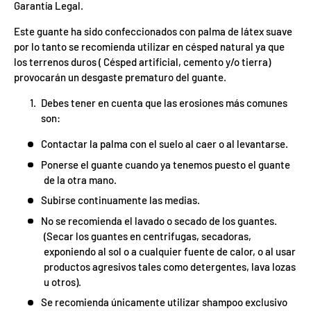
Garantía Legal.
z
a
d
Este guante ha sido confeccionados con palma de látex suave
o
por lo tanto se recomienda utilizar en césped natural ya que
.
los terrenos duros ( Césped artificial, cemento y/o tierra)
P
provocarán un desgaste prematuro del guante.
a
r
Debes tener en cuenta que las erosiones más comunes
t
son:
i
s
c
i
Contactar la palma con el suelo al caer o al levantarse.
i
t
Ponerse el guante cuando ya tenemos puesto el guante
p
a
a
r
de la otra mano.
p
G
Subirse continuamente las medias.
o
o
r
í
No se recomienda el lavado o secado de los guantes.
a
F
g
v
F
d
O
(Secar los guantes en centrifugas, secadoras,
%
N
a
a
n
2
3
n
0
S
P
%
exponiendo al sol o a cualquier fuente de calor, o al usar
a
5
5
ra
o
o
n
0
o
%
N
7
I
%
la
p
ró
productos agresivos tales como detergentes, lava lozas
p
O
x
m
a
%
i
a
F
e
u otros).
r
O
F
u
F
Se recomienda únicamente utilizar shampoo exclusivo
n