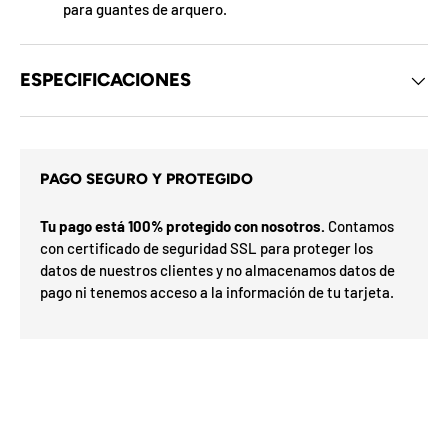
para guantes de arquero.
p
r
e
m
ESPECIFICACIONES
i
o
e
n
t
PAGO SEGURO Y PROTEGIDO
u
p
r
Tu pago está 100% protegido con nosotros.
Contamos
i
con certificado de seguridad SSL para proteger los
m
datos de nuestros clientes y no almacenamos datos de
e
pago ni tenemos acceso a la información de tu tarjeta.
r
p
e
d
i
d
o
.