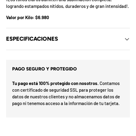
d
logrando estampados nítidos, duraderos y de gran intensidad!.
e
l
Valor por Kilo: $6.980
o
s
c
u
p
ESPECIFICACIONES
o
n
e
s
d
s
e
i
PAGO SEGURO Y PROTEGIDO
l
t
m
a
e
Tu pago está 100% protegido con nosotros.
Contamos
r
s
con certificado de seguridad SSL para proteger los
G
s
e
datos de nuestros clientes y no almacenamos datos de
o
h
í
pago ni tenemos acceso a la información de tu tarjeta.
a
a
F
v
F
d
O
n
%
N
a
n
2
3
n
0
u
S
P
%
a
5
5
ra
o
o
0
o
%
N
7
I
t
%
la
p
ró
p
O
x
m
i
%
i
a
F
e
l
O
F
i