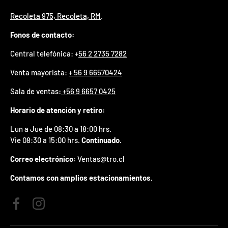
p
Recoleta 975, Recoleta, RM
.
r
e
Fonos de contacto:
m
i
Central telefónica: +
56 2 2735 7282
o
e
Venta mayorista:
+ 56 9 66570424
n
t
Sala de ventas
:
+56 9 6657 0425
u
p
Horario de atención y retiro:
r
i
Lun a Jue de 08:30 a 18:00 hrs.
m
Vie 08:30 a 15:00 hrs.
Continuado.
e
r
Correo electrónico:
Ventas@tro.cl
p
e
Contamos con amplios estacionamientos.
d
i
d
Facebook
Instagram
o
.