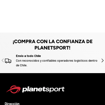
F
z
a
d
o
.
P
a
r
t
¡COMPRA CON LA CONFIANZA DE
i
c
PLANETSPORT!
i
p
Envío a todo Chile
ANTERIOR
SIG
a
Con reconocidos y confiables operadores logísticos dentro
p
de Chile.
o
r
g
a
n
a
r
u
Dirección
n