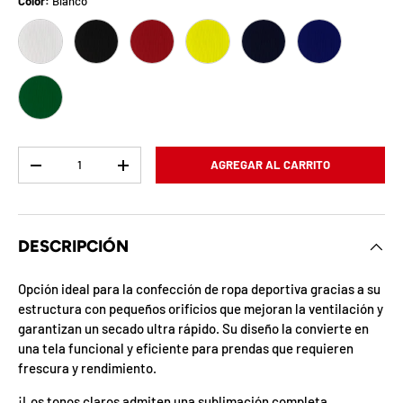
b
Color:
Blanco
Blanco
Negro
Rojo
Amarillo
Azul marino
Azul Rey
l
o
Verde
q
u
Cant.
AGREGAR AL CARRITO
e
-
+
a
d
DESCRIPCIÓN
a
Opción ideal para la confección de ropa deportiva gracias a su
estructura con pequeños orificios que mejoran la ventilación y
!
garantizan un secado ultra rápido. Su diseño la convierte en
una tela funcional y eficiente para prendas que requieren
frescura y rendimiento.
7
5
%
¡Los tonos claros admiten una sublimación completa,