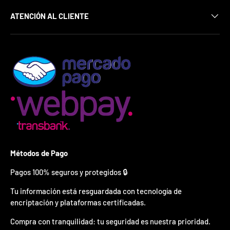
¿
E
ATENCIÓN AL CLIENTE
s
t
á
s
l
i
s
t
o
?
*
S
o
Métodos de Pago
l
o
Pagos 100% seguros y protegidos 🔒
p
u
Tu información está resguardada con tecnología de
e
encriptación y plataformas certificadas.
d
e
Compra con tranquilidad: tu seguridad es nuestra prioridad.
s